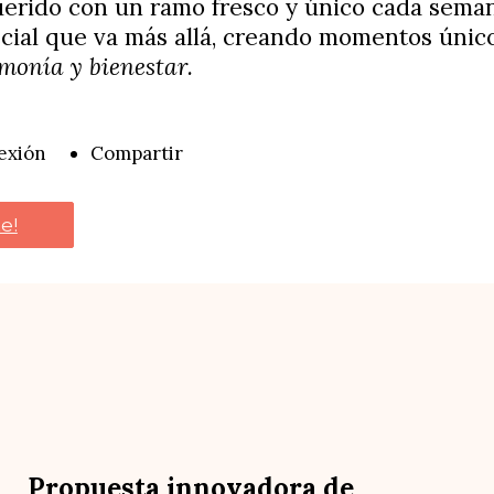
uerido con un ramo fresco y único cada sema
ecial que va más allá, creando momentos único
monía y bienestar.
exión
Compartir
e!
Propuesta innovadora de