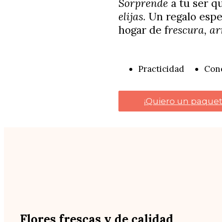
Sorprende
a tu ser q
elijas
. Un regalo esp
hogar de f
rescura, ar
Practicidad
Con
¡Quiero un paquet
Flores frescas y de calidad