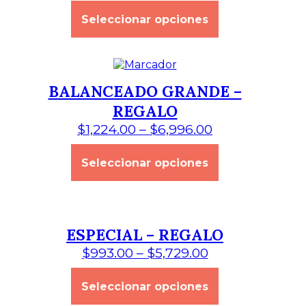
Este
Seleccionar opciones
producto
tiene
múltiples
variantes.
Las
opciones
BALANCEADO GRANDE –
se
REGALO
pueden
elegir
$
1,224.00
–
$
6,996.00
en
la
Este
página
Seleccionar opciones
producto
de
tiene
producto
múltiples
variantes.
Las
opciones
ESPECIAL – REGALO
se
$
993.00
–
$
5,729.00
pueden
elegir
Este
en
Seleccionar opciones
producto
la
tiene
página